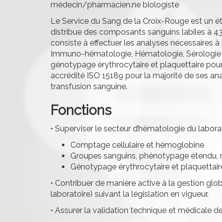
médecin/pharmacien.ne biologiste
Le Service du Sang de la Croix-Rouge est un é
distribue des composants sanguins labiles à 43 i
consiste à effectuer les analyses nécessaires à 
Immuno-hématologie, Hématologie, Sérologie in
génotypage érythrocytaire et plaquettaire pou
accrédité ISO 15189 pour la majorité de ses ana
transfusion sanguine.
Fonctions
• Superviser le secteur d’hématologie du laborat
Comptage cellulaire et hémoglobine
Groupes sanguins, phénotypage étendu, re
Génotypage érythrocytaire et plaquettaire
• Contribuer de manière active à la gestion glob
laboratoire) suivant la législation en vigueur.
• Assurer la validation technique et médicale de