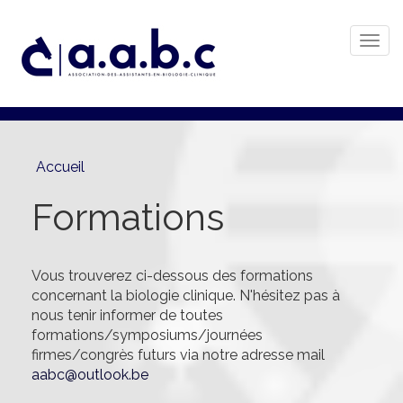
Togg
navi
Aller
au
contenu
principal
Accueil
Formations
Vous trouverez ci-dessous des formations
concernant la biologie clinique. N'hésitez pas à
nous tenir informer de toutes
formations/symposiums/journées
firmes/congrès futurs via notre adresse mail
aabc@outlook.be