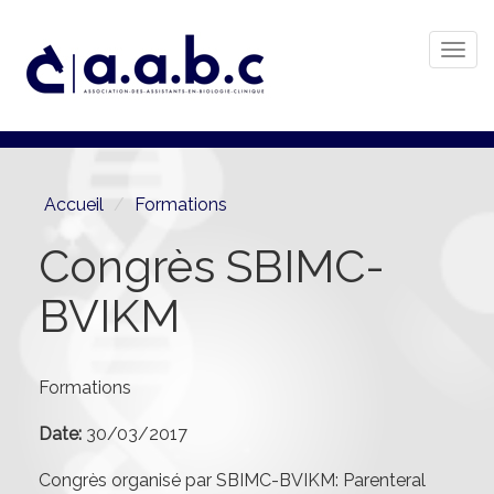
Togg
navi
Aller
au
contenu
principal
Accueil
Formations
Congrès SBIMC-
BVIKM
Formations
Date:
30/03/2017
Congrès organisé par SBIMC-BVIKM: Parenteral