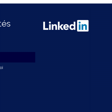
tés
oi