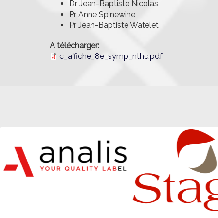
Dr Jean-Baptiste Nicolas
Pr Anne Spinewine
Pr Jean-Baptiste Watelet
A télécharger:
c_affiche_8e_symp_nthc.pdf