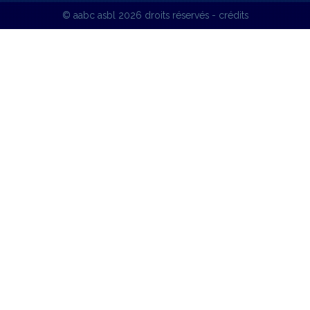
© aabc asbl
2026 droits réservés -
crédits