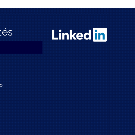
tés
oi