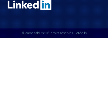
© aabc asbl
2026 droits réservés -
crédits