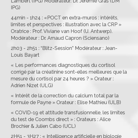
Lambert (IPG) Modérateur: Dr. Jeremie Gras (DM
IPG)
44min - 1h24 : «POCT en extra-muros : intérêts,
limites et perspectives : illustration avec la CRP »
Oratrice : Prof. Viviane van Hoof (U. Antwerp).
Modérateur : Dr. Arnaud Capron (Sciensano)
2h03 - 2h51 : “Blitz-Session” Modérateur : Jean-
Louis Bayart
« Les performances diagnostiques du cortisol
corrigé par la créatinine sont-elles meilleures que la
mesure du cortisol par 24 heures ? » Orateur :
Adrien Nizet (ULG)
« Intérêt de la correction du calcium total par la
formule de Payne » Orateur : Elise Mathieu (ULB)
« COVID-19 et attitude transfusionnelle, les limites
du test de Coombs direct » : Orateurs : Alice
Brochier & Julien Cabo (UCL)
2H51 - 3H27 : « Intelligence artificielle en biologie