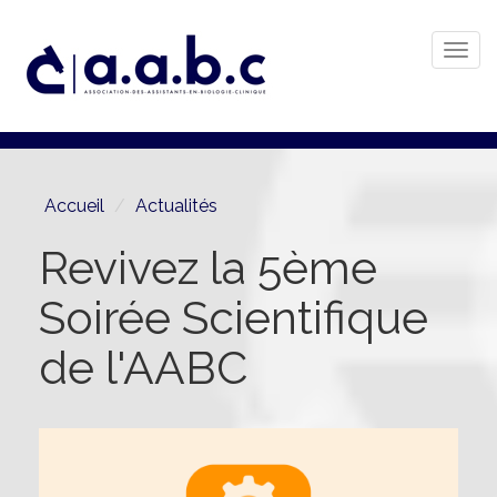
Togg
navi
Aller
au
contenu
principal
Accueil
Actualités
Revivez la 5ème
Soirée Scientifique
de l'AABC