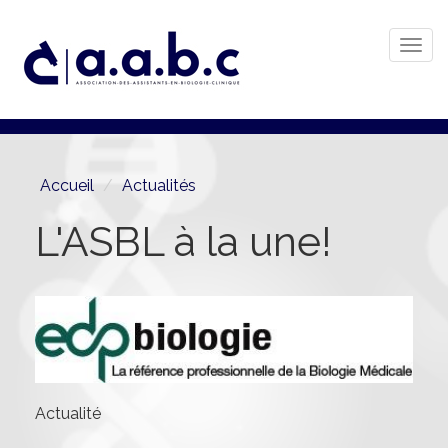
Togg
navi
Aller
au
contenu
principal
Accueil
Actualités
L'ASBL à la une!
Actualité