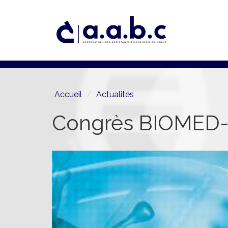
Aller
au
contenu
principal
Accueil
Actualités
Congrès BIOMED-J 