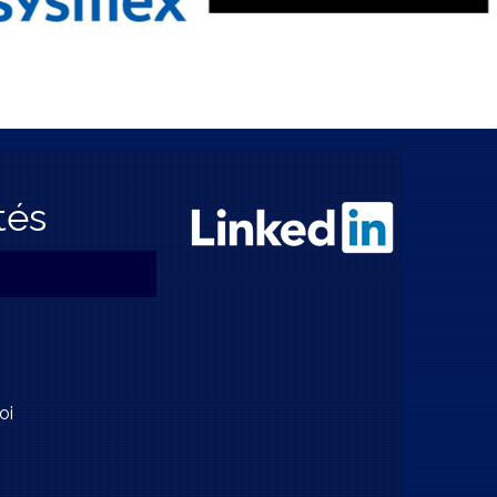
tés
oi